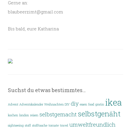
Gerne an:
blaubeerzimt@gmail.com
Bis bald, eure Katharina
Suchst du etwas bestimmtes…
ikea
diy
Advent Adventskalender Weihnachten DIY
essen
food
gratin
selbstgenäht
selbstgemacht
kochen
london
reisen
umweltfreundlich
sightseeing
stoff
stofftasche
tomate
travel