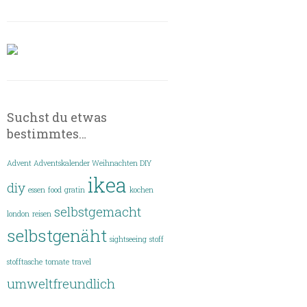
Suchst du etwas
bestimmtes…
Advent Adventskalender Weihnachten DIY
ikea
diy
essen
food
gratin
kochen
selbstgemacht
london
reisen
selbstgenäht
sightseeing
stoff
stofftasche
tomate
travel
umweltfreundlich